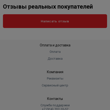
Отзывы реальных покупателей
Вес брутто/нетто — 7.1/6.3 кг.
Написать отзыв
Оплата и доставка
Оплата
Доставка
Компания
Реквизиты
Сервисный центр
Контакты
Служба поддержки
+7 (914) 707‑10‑57