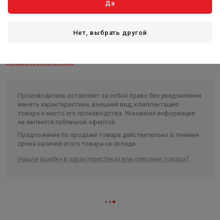
наличия двойных клапанов с шаровой головкой из
Да
нержавеющей стали. Манометр утоплен в корпус, а
емкость устойчива к влиянию окружающей среды.
Нет, выбрать другой
Пропускаемая через систему вода проходит фильтр грубой
очистки защищая от загрязнения на обратном ходу. Шкала
манометра с тремя шкалами.
Показать полностью
Комплектация:
Насос ручной — 1 шт;
Производитель оставляет за собой право без уведомления
Резервуар — 1 ед;
менять характеристики, внешний вид, комплектацию
товара и место его производства. Указанная информация
Прибор (манометр);
не является публичной офертой.
Гибкий шланг высокого давл. — 1 шт;
Предложение по продаже товара действительно в течение
Инструкция;
срока наличия этого товара на складе.
Упаковка.
Нашли ошибку в характеристиках или описании товара?
Техническая информация:
Давление до — 60 бар;
Объём бака — 13 л;
Расход за такт — 45 мл;
Присоединительный размер — 1/2" НГ;