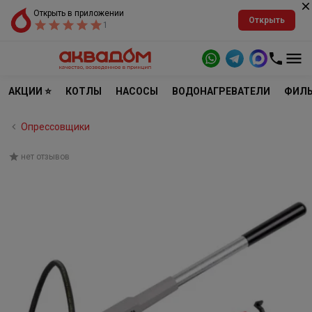
Открыть в приложении
Открыть
1
АКЦИИ ⭐
КОТЛЫ
НАСОСЫ
ВОДОНАГРЕВАТЕЛИ
ФИЛЬ
Опрессовщики
нет отзывов