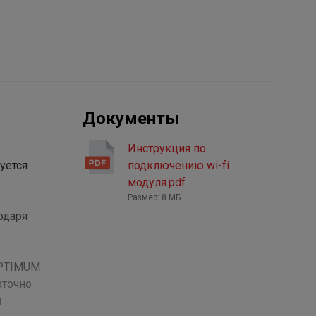
Документы
Инструкция по
уется
подключению wi-fi
модуля.pdf
Размер: 8 МБ
одаря
OPTIMUM
аточно
и