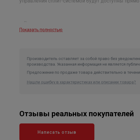
управления сплит-системой будут доступны прямо 
● Возможность голосового управления с помощь
Показать полностью
● Подходит для бытовых сплит-систем серий PERF
GAMMA производства 2024 г. и новее.
● Удобное подключение через специальный кабель
● Полностью русифицированное приложение
Производитель оставляет за собой право без уведомлени
● Возможность управления по WiFi как из домашне
производства. Указанная информация не является публич
● Приложение доступно для пользователей iOS и A
Предложение по продаже товара действительно в течение
Нашли ошибку в характеристиках или описании товара?
Отзывы реальных покупателей
Написать отзыв