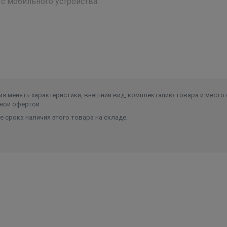
с мобильного устройства.
ю системы умного дома
ETTO, ATTICA NERO, GLORIA, PANDORA, ARIA, OPTIMUM, MULT
 (входит в комплект поставки) не требует специального м
я менять характеристики, внешний вид, комплектацию товара и место 
й, так и из мобильной сети
ной офертой.
ndroid
 срока наличия этого товара на складе.