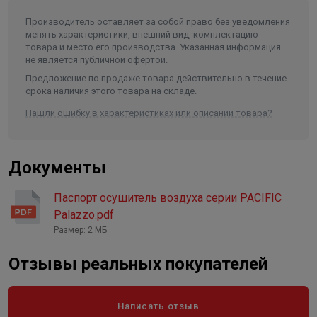
Производитель оставляет за собой право без уведомления
Данная модель является надежным и эффективным
менять характеристики, внешний вид, комплектацию
решением для создания комфортного микроклимата в
товара и место его производства. Указанная информация
не является публичной офертой.
бытовых помещениях.
Предложение по продаже товара действительно в течение
срока наличия этого товара на складе.
Нашли ошибку в характеристиках или описании товара?
Документы
Паспорт осушитель воздуха серии PACIFIC
Palazzo.pdf
Размер: 2 МБ
Отзывы реальных покупателей
Написать отзыв