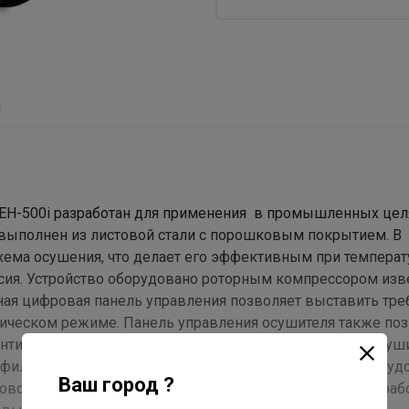
ы
H-500i разработан для применения в промышленных цел
выполнен из листовой стали с порошковым покрытием. В
хема осушения, что делает его эффективным при температ
ьсия. Устройство оборудовано роторным компрессором изв
ная цифровая панель управления позволяет выставить тр
тическом режиме. Панель управления осушителя также по
нтиляции. Счетчик наработки часов удобен для сдачи осуш
фильтр выполнен из ретикулированного поролона. Для уд
Ваш город ?
овочные колеса. Конденсат образующийся в процессе раб