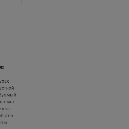
ях.
урах
естной
ебуемый
зволяет
ителя
обства
оты