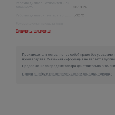
Встроенный автоматический цифровой гигро
Рабочий диапазон относительной
влажности
30-100 %
Часометр
В помещение до 300 м³.
Рабочий диапазон температур
5-32 °C
Рекомендуемая площадь (при
h=2,6 м)
115 м2
Показать полностью
Производительность по воздуху
300 м3/ч
Производитель оставляет за собой право без уведомлени
производства. Указанная информация не является публич
Предложение по продаже товара действительно в течение
Нашли ошибку в характеристиках или описании товара?