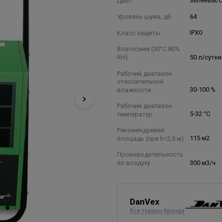
Цвет
зеленый/
Уровень шума, дБ
64
Класс защиты
IPX0
Влагосъем (30°С 80%
RH)
50 л/сутки
Рабочий диапазон
относительной
влажности
30-100 %
Рабочий диапазон
температур
5-32 °C
Рекомендуемая
площадь (при h=2,6 м)
115 м2
Производительность
по воздуху
300 м3/ч
DanVex
Все товары бренда