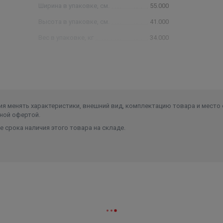
стат
Ширина в упаковке, см.
55.000
Высота в упаковке, см.
41.000
Вес в упаковке, кг
34.000
я менять характеристики, внешний вид, комплектацию товара и место 
ной офертой.
 срока наличия этого товара на складе.