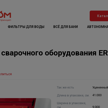
Катал
ФИЛЬТРЫ ДЛЯ ВОДЫ
ВСЁ ДЛЯ БАНИ
АВТОНОМНА
сварочного оборудования ER-
елиться
Так же есть
Уцененны
Длина в упаковке, см.
41.000
Ширина в упаковке,
см.
9.000