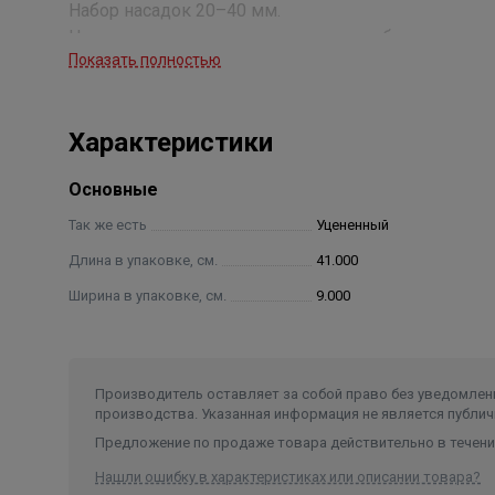
Набор насадок 20–40 мм.
Ножницы для резки пластиковых труб.
Показать полностью
Инструмент для установки сварных насадок.
Рулетка 2 м.
Уровень и пробки для монтажа водорозеток.
Характеристики
Инструмент упакован в металлический ящик красн
Основные
Если во время сварки разогретый материал трубы 
Так же есть
Уцененный
означает износ тефлонового покрытия, 
Длина в упаковке, см.
41.000
Ширина в упаковке, см.
9.000
Производитель оставляет за собой право без уведомлени
производства. Указанная информация не является публич
Предложение по продаже товара действительно в течение
Нашли ошибку в характеристиках или описании товара?