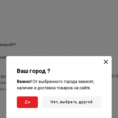
ы
новый!!!
значен для ручной полифузионной сварки напорных
Ваш город ?
варочный аппарат с одним нагревателем мощностью 1200 В
Важно!
От выбранного города зависят,
ом от 20 до 40 мм. Включение, выключение аппарата и
наличие и доставка товаров на сайте.
и встроенного термостата.
Да
Нет, выбрать другой