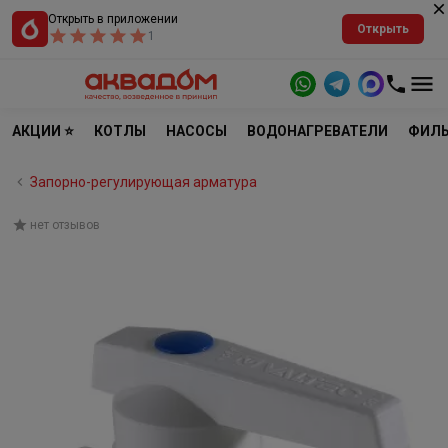
Открыть в приложении
Открыть
1
АКЦИИ ⭐
КОТЛЫ
НАСОСЫ
ВОДОНАГРЕВАТЕЛИ
ФИЛЬ
Запорно-регулирующая арматура
нет отзывов