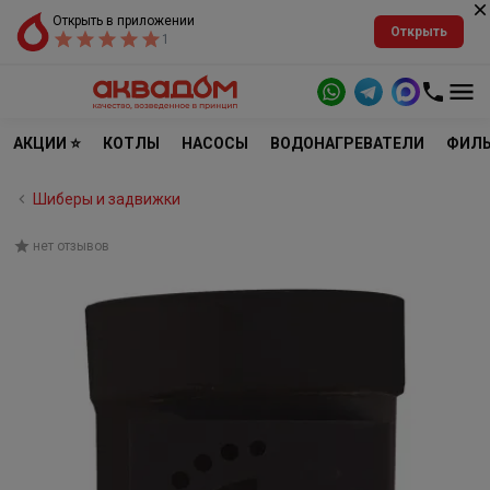
Открыть в приложении
Открыть
1
АКЦИИ ⭐
КОТЛЫ
НАСОСЫ
ВОДОНАГРЕВАТЕЛИ
ФИЛЬ
Шиберы и задвижки
нет отзывов