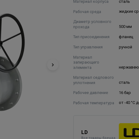
Материал корпуса
сталь
Рабочая среда
жидкие с
Диаметр условного
прохода
500 мм
Тип присоединения
фланец
Тип управления
ручной
Материал
запирающего
элемента
нержавею
Материал седлового
уплотнения
сталь
Рабочее давление
16 бар
Рабочая температура
от -40 °C 
LD
Все товары бренда