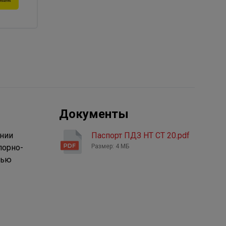
Документы
ении
Паспорт ПДЗ НТ СТ 20.pdf
порно-
Размер: 4 МБ
тью