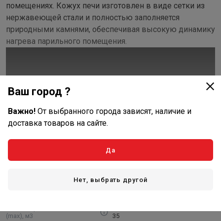
помещениях. Кожух печи изготовлен в виде сетки из
нержавеющей стали и полностью заполняется
природными камнями, обеспечивая высокую динамику
нагрева парильного помещения.
Ваш город ?
Важно!
От выбранного города зависят, наличие и
доставка товаров на сайте.
Показать полностью
Да
Характеристики
Нет, выбрать другой
Основные
Объем парильного помещения
(max), м3
35