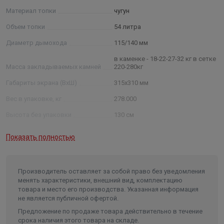
Материал топки
чугун
Объем топки
54 литра
Диаметр дымохода
115/140 мм
в каменке - 18-22-27-32 кг в сетке
Масса закладываемых камней
220-280кг
Габариты экрана (ВхШ)
315х310 мм
Вес в упаковке, кг
278.000
Высота без упаковки
130 см
Длина (глубина) без упаковки
90,5 см
Показать полностью
Ширина без упаковки
57,5 см
Производитель оставляет за собой право без уведомления
менять характеристики, внешний вид, комплектацию
товара и место его производства. Указанная информация
не является публичной офертой.
Предложение по продаже товара действительно в течение
срока наличия этого товара на складе.