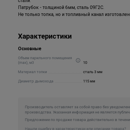
стали.
Патрубок - толщиной 6мм, сталь 09Г2С.
Не только топка, но и топливный канал изготовле
Характеристики
Основные
Объем парильного помещения
(max), м3
10
Материал топки
сталь 3 мм
Диаметр дымохода
115 мм
Производитель оставляет за собой право без уведомлени
производства. Указанная информация не является публич
Предложение по продаже товара действительно в течение
Нашли ошибку в характеристиках или описании товара?