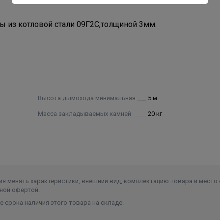
ны из котловой стали 09Г2С,толщиной 3мм.
Высота дымохода минимальная
5 м
Масса закладываемых камней
20 кг
я менять характеристики, внешний вид, комплектацию товара и место 
ной офертой.
 срока наличия этого товара на складе.