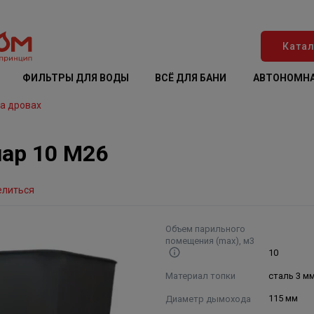
Катал
ФИЛЬТРЫ ДЛЯ ВОДЫ
ВСЁ ДЛЯ БАНИ
АВТОНОМНА
а дровах
пар 10 М26
елиться
Объем парильного
помещения (max), м3
10
Материал топки
сталь 3 м
Диаметр дымохода
115 мм