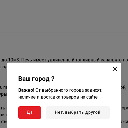
ы
й до 10м3. Печь имеет удлиненный топливный канал, что п
кладка дров производится из смежного помещения.
Ваш город ?
в парильного помещения. Окрашен термостойкой краской,
Важно!
От выбранного города зависят,
ры до 1000°С.
наличие и доставка товаров на сайте.
ь интенсивность горения и удалять золу, не прерывая гор
Да
Нет, выбрать другой
и с трех сторон быстро и эффективно.
о съемного элемента –кожух - каменка. Выполнен из нер