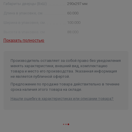
Габариты дверцы (ВхШ)
290х297 мм
Длина в упаковке, см.
60.000
Ширина в упаковке, см.
100.000
Высота в упаковке, см.
88.000
Показать полностью
Вес в упаковке, кг
40.000
Производитель оставляет за собой право без уведомления
менять характеристики, внешний вид, комплектацию
товара и место его производства. Указанная информация
не является публичной офертой.
Предложение по продаже товара действительно в течение
срока наличия этого товара на складе.
Нашли ошибку в характеристиках или описании товара?