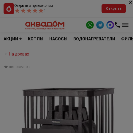
Открыть в приложении
Открыть
1
АКЦИИ ⭐
КОТЛЫ
НАСОСЫ
ВОДОНАГРЕВАТЕЛИ
ФИЛЬ
На дровах
нет отзывов