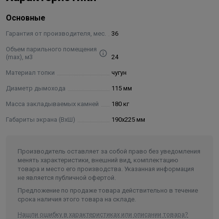
привлекательный вид – чугунная дверца оснащена
Основные
термостойким стеклом, которое не подвержено
засаживанию и запотеванию, обеспечивает отличный
Гарантия от производителя, мес.
36
обзор пламени;
Объем парильного помещения
выносная топка с фронтальной загрузкой дров
(max), м3
24
позволяет установить прибор в смежном с парилкой
Материал топки
чугун
помещении и организовать там комнату отдыха;
Диаметр дымохода
115 мм
каменка выполнена в виде сетки – используется
кованая сталь, что придает конструкции необходимую
Масса закладываемых камней
180 кг
жесткость и устойчивость;
Габариты экрана (ВхШ)
190х225 мм
легко достигается оптимальный режим горения –
выдвижной зольник служит регулятором
интенсивности нагрева и позволяет переводить печь в
Производитель оставляет за собой право без уведомления
менять характеристики, внешний вид, комплектацию
режим экономичного (длительного) горения;
товара и место его производства. Указанная информация
масса закладываемых камней составляет 180 кг –
не является публичной офертой.
равномерно распределяет тепло, продолжительное
Предложение по продаже товара действительно в течение
время сохраняет комфортную температуру, смягчает
срока наличия этого товара на складе.
жесткое инфракрасное излучение от стенок топки,
Нашли ошибку в характеристиках или описании товара?