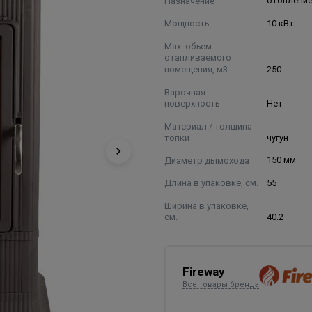
Назначение
отоплени
Мощность
10 кВт
Max. объем
отапливаемого
помещения, м3
250
Варочная
поверхность
Нет
Материал / толщина
топки
чугун
Диаметр дымохода
150 мм
Длина в упаковке, см.
55
Ширина в упаковке,
см.
40.2
Fireway
Все товары бренда