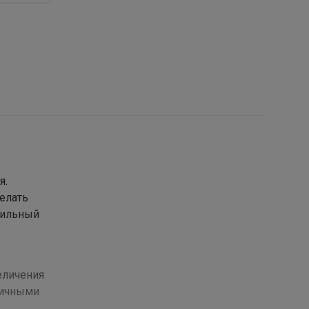
я.
елать
тильный
еличения
тличными