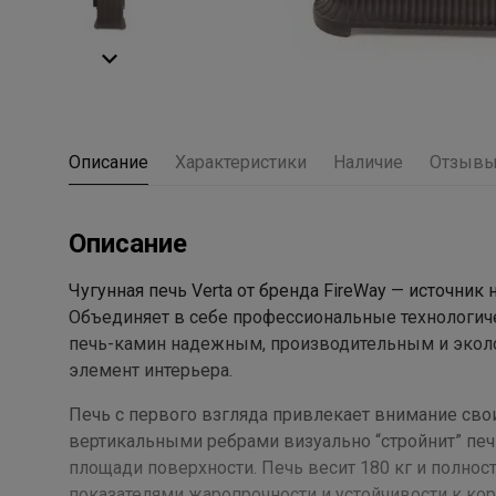
Описание
Характеристики
Наличие
Отзыв
Описание
Чугунная печь Verta от бренда FireWay — источник 
Объединяет в себе профессиональные технологич
печь-камин надежным, производительным и эколо
элемент интерьера.
Печь с первого взгляда привлекает внимание св
вертикальными ребрами визуально “стройнит” печь,
площади поверхности. Печь весит 180 кг и полнос
показателями жаропрочности и устойчивости к кор