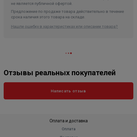
не является публичной офертой.
Ширина в упаковке, см.
70.000
Предложение по продаже товара действительно в течение
Высота в упаковке, см.
120.000
срока наличия этого товара на складе.
Вес в упаковке, кг
100.000
Нашли ошибку в характеристиках или описании товара?
Высота без упаковки
107,6 см
Длина (глубина) без упаковки
40 см
Ширина без упаковки
70 см
Отзывы реальных покупателей
Написать отзыв
Оплата и доставка
Оплата