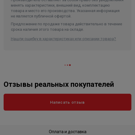
• Легкая очистка котла от сажи
менять характеристики, внешний вид, комплектацию
Наличие теплообменника
да
• Роботизированная сварка котла
товара и место его производства. Указанная информация
не является публичной офертой.
• Чугунная конфорка для приготовления и разогрева
Вес, кг
50
Предложение по продаже товара действительно в течение
пищи
Длина в упаковке, см.
90.000
срока наличия этого товара на складе.
Ширина в упаковке, см.
55.000
Нашли ошибку в характеристиках или описании товара?
Высота в упаковке, см.
80.000
Вес в упаковке, кг
51.000
Отзывы реальных покупателей
Написать отзыв
Оплата и доставка