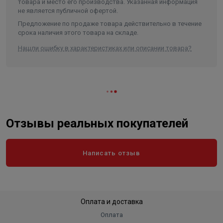
товара и место его производства. Указанная информация
варианте исполнения, в черном цвете.
не является публичной офертой.
Длина в упаковке, см.
65.700
Предложение по продаже товара действительно в течение
Ширина в упаковке, см.
45.000
срока наличия этого товара на складе.
Высота в упаковке, см.
49.500
Нашли ошибку в характеристиках или описании товара?
Вес в упаковке, кг
65.000
Отзывы реальных покупателей
Написать отзыв
Оплата и доставка
Оплата