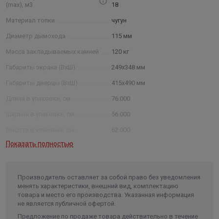
(max), м3
18
Материал топки
чугун
Диаметр дымохода
115 мм
Масса закладываемых камней
120 кг
Габариты экрана (ВхШ)
249х348 мм
Габариты дверцы (ВхШ)
415х490 мм
Длина в упаковке, см.
76.000
Ширина в упаковке, см.
56.000
Высота в упаковке, см.
62.000
Показать полностью
Вес в упаковке, кг
78.000
Высота
620
Длина
760
Производитель оставляет за собой право без уведомления
менять характеристики, внешний вид, комплектацию
Ширина
560
товара и место его производства. Указанная информация
не является публичной офертой.
Объем
0.263872
Предложение по продаже товара действительно в течение