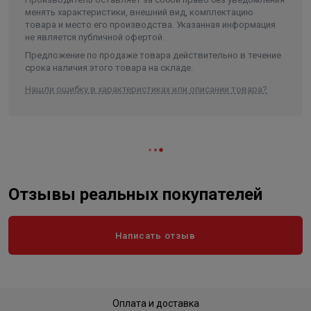
менять характеристики, внешний вид, комплектацию
Ширина
600
товара и место его производства. Указанная информация
не является публичной офертой.
Объем
0.34749
Предложение по продаже товара действительно в течение
срока наличия этого товара на складе.
Нашли ошибку в характеристиках или описании товара?
Отзывы реальных покупателей
Написать отзыв
Оплата и доставка