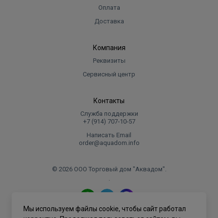
Оплата
печи
Особая конструкция печи обеспечивает высокую
Доставка
скорость нагрева парной
Самоочистка газоходов от сажи
Компания
Нагреваемая с пяти сторон невентилируемая
Реквизиты
каменка - хороший прогрев камней
Сервисный центр
Уменьшенная длина печи экономит место в
парной
Контакты
Центральное расположение дымохода – удобный
монтаж
Служба поддержки
+7 (914) 707‑10‑57
Написать Email
order@aquadom.info
© 2026 ООО Торговый дом "Аквадом".
.
Мы используем файлы cookie, чтобы сайт работал
Политика конфиденциальности