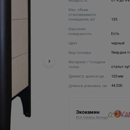
Мощность
от 4 до 9 
Max. объем
отапливаемого
помещения, м3
135
Варочная
поверхность
Есть
Цвет
черный
Вид топлива
Твердое 
Материал / толщина
топки
сталь+ чуг
Диаметр дымохода
120 мм
Длина в упаковке, см.
44.200
Экокамин
Все товары бренда