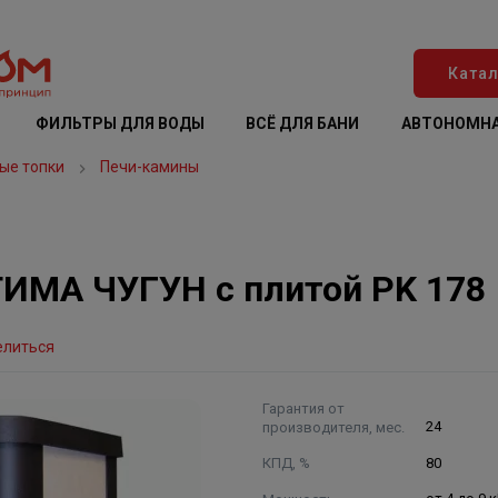
Катал
ФИЛЬТРЫ ДЛЯ ВОДЫ
ВСЁ ДЛЯ БАНИ
АВТОНОМНА
ые топки
Печи-камины
ИМА ЧУГУН с плитой PK 178
елиться
Гарантия от
производителя, мес.
24
КПД, %
80