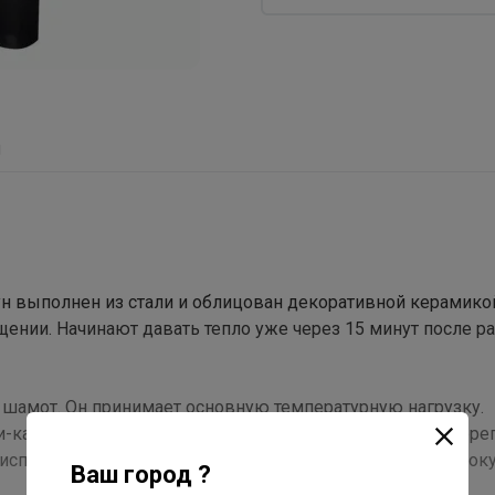
ы
ун выполнен из стали и облицован декоративной керамико
ении. Начинают давать тепло уже через 15 минут после ра
 шамот. Он принимает основную температурную нагрузку.
и-камина EcoKamin Бавария Оптима чугун защищен от пере
использования стенки можно заменить. И не придется пок
Ваш город ?