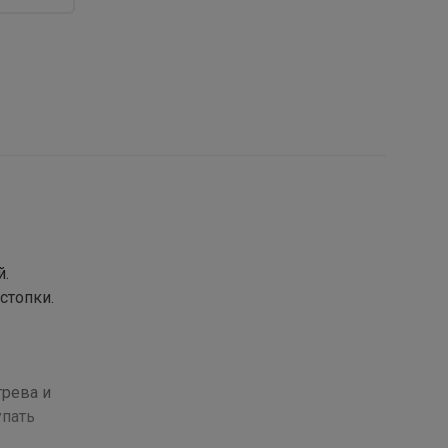
й.
стопки.
грева и
упать