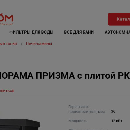
Катал
ФИЛЬТРЫ ДЛЯ ВОДЫ
ВСЁ ДЛЯ БАНИ
АВТОНОМНА
ые топки
Печи-камины
НОРАМА ПРИЗМА с плитой PK
елиться
Гарантия от
производителя, мес.
36
Мощность
12 кВт