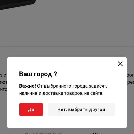
ы
Ваш город ?
з стали с чугунной варочной поверхностью и покрыт жаро
ают воздух в помещении. Начинают давать тепло уже чере
Важно!
От выбранного города зависят,
итом.
наличие и доставка товаров на сайте.
Да
Нет, выбрать другой