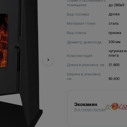
Объем отапливаемого
помещения
до 280м3
Вид топлива
дрова
Материал топки
сталь
Вид стекла
призма
Диаметр дымохода
200 мм
чугунная 
Комплектация
плита
Длина в упаковке, см.
51.800
Ширина в упаковке,
см.
83.600
Экокамин
Все товары бренда