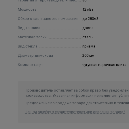
Гарантия от производителя, мес.
36
Мощность
12 кВт
Объем отапливаемого помещения
до 280м3
Вид топлива
дрова
Материал топки
сталь
Вид стекла
призма
Диаметр дымохода
200 мм
Комплектация
чугунная варочная плита
Производитель оставляет за собой право без уведомлени
производства. Указанная информация не является публич
Предложение по продаже товара действительно в течение
Нашли ошибку в характеристиках или описании товара?