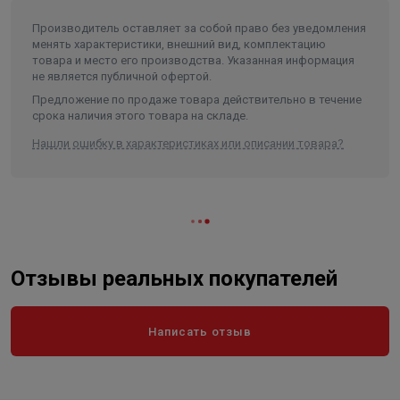
силы тяжести
Ширина в упаковке, см.
37.000
Производитель оставляет за собой право без уведомления
Сменная защита топливника от прогорания
менять характеристики, внешний вид, комплектацию
защищает нижнюю часть топливника печи в месте
Высота в упаковке, см.
76.000
товара и место его производства. Указанная информация
скопления горячих углей
не является публичной офертой.
Вес в упаковке, кг
51.000
Герметичный зольник с замком исключает
Предложение по продаже товара действительно в течение
Высота
760
срока наличия этого товара на складе.
неконтролируемый подсос воздуха, но при этом
удалять золу по- прежнему легко и удобно
Длина
680
Нашли ошибку в характеристиках или описании товара?
Ширина
370
Объем
0.191216
Отзывы реальных покупателей
Написать отзыв