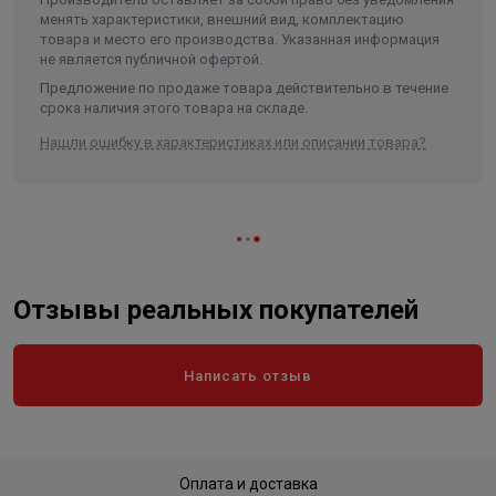
менять характеристики, внешний вид, комплектацию
Ширина в упаковке, см.
33.000
товара и место его производства. Указанная информация
не является публичной офертой.
Высота в упаковке, см.
64.000
Предложение по продаже товара действительно в течение
Вес в упаковке, кг
37.000
срока наличия этого товара на складе.
Высота
640
Нашли ошибку в характеристиках или описании товара?
Длина
575
Ширина
330
Объем
0.12144
Отзывы реальных покупателей
Написать отзыв
Оплата и доставка