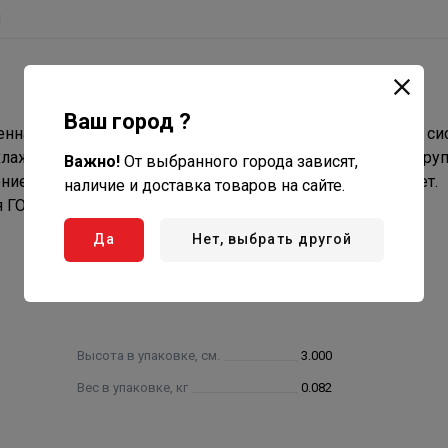
ы
Ваш город ?
енная для промышленного и бытового использования в си
лаждения, неагрессивных жидкостей, пара, ГСМ, газа I гру
Важно!
От выбранного города зависят,
ие по ГОСТ 15150-69: У, УХЛ, ХЛ, ТВ. Срок службы 30 лет.
наличие и доставка товаров на сайте.
 ГОСТ 6357.
Да
Нет, выбрать другой
Высота в упаковке, см.
3.000
Вес в упаковке, кг
0.082