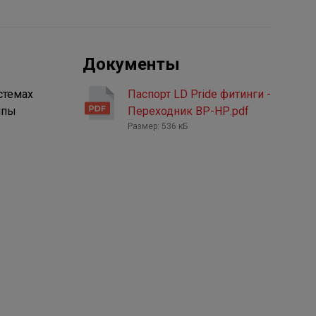
Документы
стемах
Паспорт LD Pride фитинги -
ппы
Переходник ВР-НР.pdf
Размер: 536 кБ