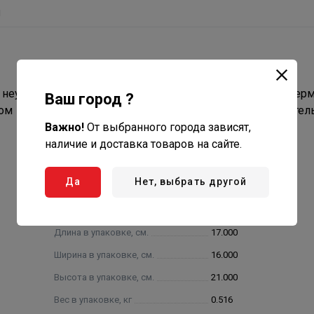
ы
 неутепленного дымового канала моно на утепленный терм
Ваш город ?
м для утепленного дымохода термо, изолирует утеплител
Важно!
От выбранного города зависят,
наличие и доставка товаров на сайте.
Да
Нет, выбрать другой
Длина в упаковке, см.
17.000
Ширина в упаковке, см.
16.000
Высота в упаковке, см.
21.000
Вес в упаковке, кг
0.516