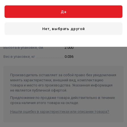
Характеристики
Да
Основные
Нет, выбрать другой
Длина в упаковке, см.
3.000
Ширина в упаковке, см.
2.000
Высота в упаковке, см.
2.000
Вес в упаковке, кг
0.036
Производитель оставляет за собой право без уведомления
менять характеристики, внешний вид, комплектацию
товара и место его производства. Указанная информация
не является публичной офертой.
Предложение по продаже товара действительно в течение
срока наличия этого товара на складе.
Нашли ошибку в характеристиках или описании товара?