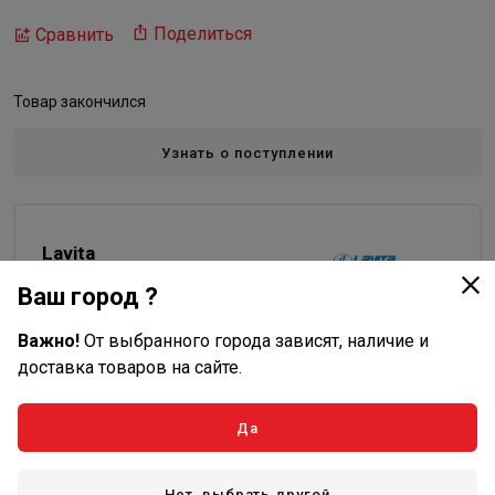
Поделиться
Сравнить
Товар закончился
Узнать о поступлении
Lavita
Все товары бренда
Ваш город ?
Важно!
От выбранного города зависят, наличие и
Характеристики
доставка товаров на сайте.
Основные
Да
Вес в упаковке, кг
0.088
Объем
0.000075
Нет, выбрать другой