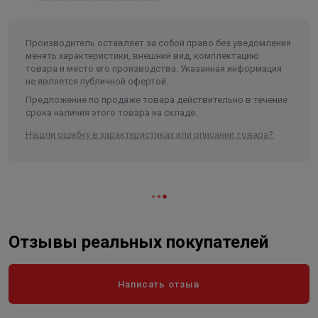
класс
-1000L
Производитель оставляет за собой право без уведомления
Температура классификации ° C
1000
менять характеристики, внешний вид, комплектацию
Насыпная плотность кг / м 3
300
товара и место его производства. Указанная информация
Усадка при 1000 ° C - 12 часов полного
не является публичной офертой.
0,5
замачивания,%
Предложение по продаже товара действительно в течение
срока наличия этого товара на складе.
Теплопроводность при среднем значении 600 °
0,126
С, Вт / мК
Нашли ошибку в характеристиках или описании товара?
Прочность на сжатие (ASTM C 165), Н / мм 2
> 2,5
Отзывы реальных покупателей
Написать отзыв