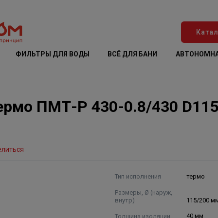
Катал
ФИЛЬТРЫ ДЛЯ ВОДЫ
ВСЁ ДЛЯ БАНИ
АВТОНОМНА
мо ПМТ-Р 430-0.8/430 D115/
елиться
Тип исполнения
термо
Размеры, Ø (наруж,
внутр)
115/200 м
Толщина изоляции
40 мм