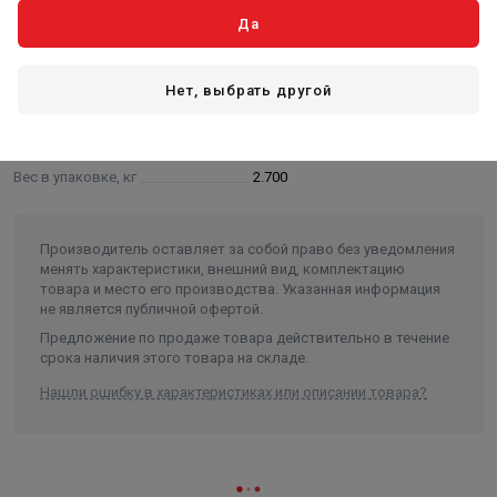
Да
Основные
Длина в упаковке, см.
23.000
Нет, выбрать другой
Ширина в упаковке, см.
23.000
Высота в упаковке, см.
39.000
Вес в упаковке, кг
2.700
Производитель оставляет за собой право без уведомления
менять характеристики, внешний вид, комплектацию
товара и место его производства. Указанная информация
не является публичной офертой.
Предложение по продаже товара действительно в течение
срока наличия этого товара на складе.
Нашли ошибку в характеристиках или описании товара?