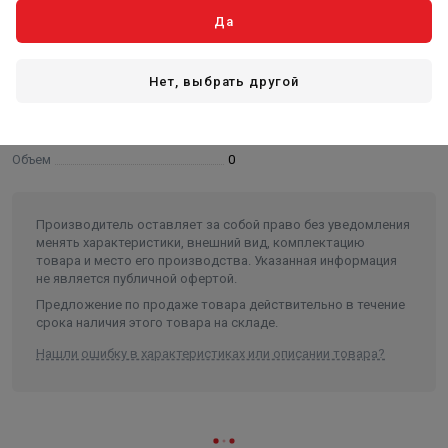
Да
Основные
Высота
0
Нет, выбрать другой
Длина
0
Ширина
0
Объем
0
Производитель оставляет за собой право без уведомления
менять характеристики, внешний вид, комплектацию
товара и место его производства. Указанная информация
не является публичной офертой.
Предложение по продаже товара действительно в течение
срока наличия этого товара на складе.
Нашли ошибку в характеристиках или описании товара?