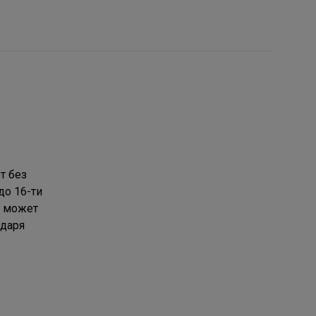
т без
до 16-ти
о может
одаря