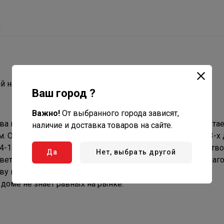
ы
 на 14-18 дней, 18литров, GF Италия.
Ваш город ?
Важно!
От выбранного города зависят,
а цветов Вашего летнего сада, на самом деле она работае
наличие и доставка товаров на сайте.
ом. Она позволяет осуществлять равномерный полив от 3-х 
4-18 дней. Оснащенная 18-литровым баком, это устройств
Да
Нет, выбрать другой
ветам каждый день, с определенными интервалами. Благ
тву против известняка, очень умеренной цене эта
 доме не знает равных на рынке.