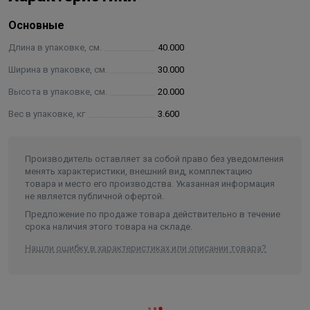
— опора — 2 шт.
Основные
— тройник с заглушкой(конденсатоотвод) — 1 шт.
— труба Ø115 длиной 0,25 м — 1 шт.
Длина в упаковке, см.
40.000
— шибер-поворотный Ø115 длиной 0,15 м — 1 шт.
Ширина в упаковке, см.
30.000
— хомут обжимной Ø115 — 3 шт.
Высота в упаковке, см.
20.000
— вентиляционная решётка — 1 шт.
Вес в упаковке, кг
3.600
Монтажные размеры от середины чаши до стены- 45
см
Производитель оставляет за собой право без уведомления
менять характеристики, внешний вид, комплектацию
товара и место его производства. Указанная информация
не является публичной офертой.
Предложение по продаже товара действительно в течение
срока наличия этого товара на складе.
Нашли ошибку в характеристиках или описании товара?