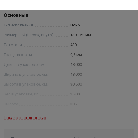
Характеристики
Основные
Тип исполнения
моно
Размеры, Ø (наруж, внутр)
130-150 мм
Тип стали
430
Толщина стали
0,5 мм
Длина в упаковке, см.
48.000
Ширина в упаковке, см.
48.000
Высота в упаковке, см.
30.500
Вес в упаковке, кг
2.700
Высота
305
Длина
480
Показать полностью
Ширина
480
Объем
0.070272