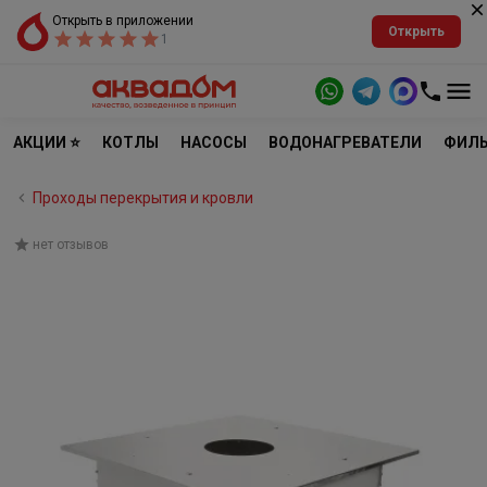
Открыть в приложении
Открыть
1
АКЦИИ ⭐
КОТЛЫ
НАСОСЫ
ВОДОНАГРЕВАТЕЛИ
ФИЛЬ
Проходы перекрытия и кровли
нет отзывов