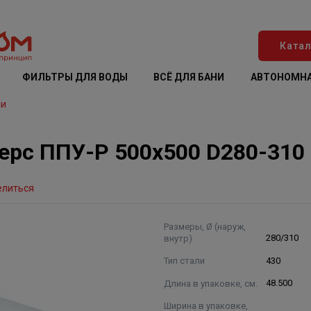
Катал
ФИЛЬТРЫ ДЛЯ ВОДЫ
ВСЁ ДЛЯ БАНИ
АВТОНОМНА
ли
ерс ППУ-Р 500х500 D280-310
елиться
Размеры, Ø (наруж,
внутр)
280/310
Тип стали
430
Длина в упаковке, см.
48.500
Ширина в упаковке,