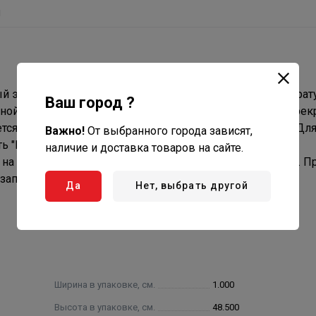
ы
й элемент для тепловых установок с невысокой температ
Ваш город ?
орной конструкцией. Проход перекрытия не защищает перек
ся строго в соответствии с нормами СНИП 41.01.2003. Дл
Важно!
От выбранного города зависят,
ть "Комплект теплоизоляционный для ППУ-Р", который
наличие и доставка товаров на сайте.
на перекрытие и на короб изделия по всему периметру. П
 заполнено негорючей теплоизоляцией.
Да
Нет, выбрать другой
Ширина в упаковке, см.
1.000
Высота в упаковке, см.
48.500