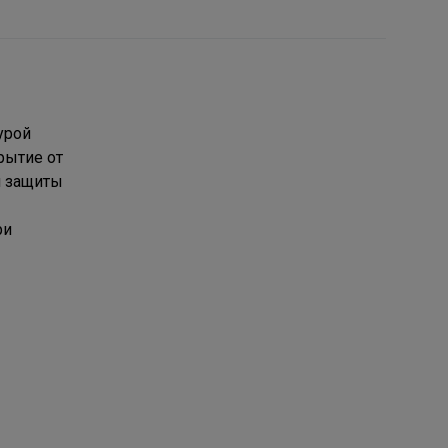
урой
рытие от
я защиты
ри