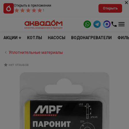
Открыть в приложении
Открыть
1
АКЦИИ ⭐
КОТЛЫ
НАСОСЫ
ВОДОНАГРЕВАТЕЛИ
ФИЛЬ
Уплотнительные материалы
нет отзывов