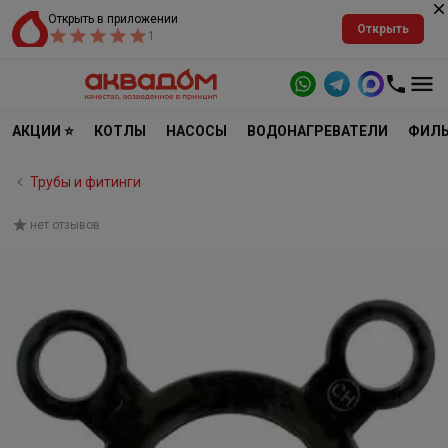
Открыть в приложении
Открыть
1
АКЦИИ ⭐
КОТЛЫ
НАСОСЫ
ВОДОНАГРЕВАТЕЛИ
ФИЛЬ
Трубы и фитинги
нет отзывов