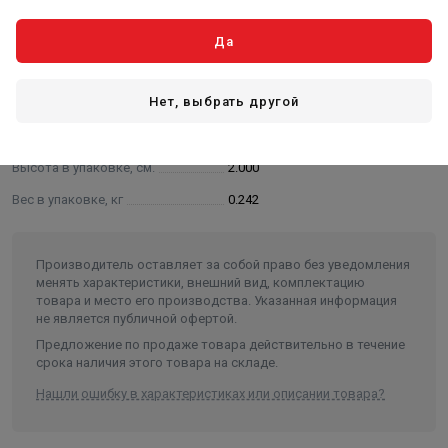
Характеристики
Да
Основные
Нет, выбрать другой
Длина в упаковке, см.
21.000
Ширина в упаковке, см.
21.000
Высота в упаковке, см.
2.000
Вес в упаковке, кг
0.242
Производитель оставляет за собой право без уведомления
менять характеристики, внешний вид, комплектацию
товара и место его производства. Указанная информация
не является публичной офертой.
Предложение по продаже товара действительно в течение
срока наличия этого товара на складе.
Нашли ошибку в характеристиках или описании товара?