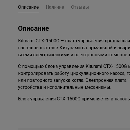
Описание
Наличие
Отзывы
Описание
Kiturami CTX-1500G — плата управления предназна
напольных котлов Китурами в нормальной и авари
всеми электрическими и электронными компонент
С помощью блока управления Kiturami CTX-1500G 
контролировать работу циркуляционного насоса,
или повторного запуска котла. Электронная плата 
устройства и исполнительные механизмы.
Блок управления CTX-1500G применяется в напольн