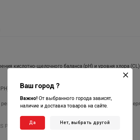
ы
ния кислотно-щелочного баланса (рН) и уровня хлора (CL)
Ваш город ?
РН) и 10 таблеток DPD№1 (измерение CL).
Важно!
От выбранного города зависят,
егулярно проводить тестирование состава воды. Проверя
наличие и доставка товаров на сайте.
Да
Нет, выбрать другой
S PH/CL: