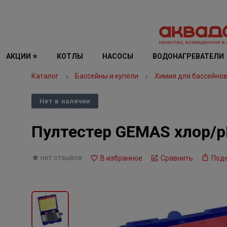
АКЦИИ ⭐
КОТЛЫ
НАСОСЫ
ВОДОНАГРЕВАТЕЛИ
Каталог
Бассейны и купели
Химия для бассейно
Нет в наличии
Пултестер GEMAS хлор/p
нет отзывов
В избранное
Сравнить
Под