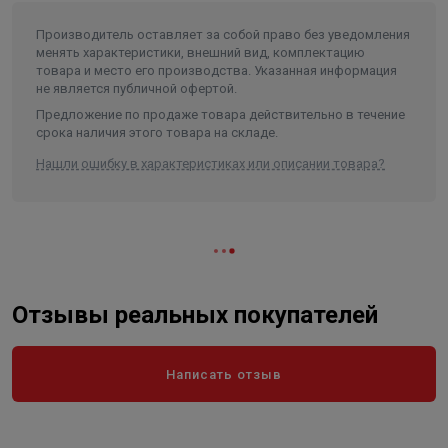
Мощность
0,67 кВт
Сроки оказания услуги 3-7 рабочих дней.
Присоединительный размер
1"
Производитель оставляет за собой право без уведомления
Более подробную информацию о скидках уточняйте у
менять характеристики, внешний вид, комплектацию
менеджера.
товара и место его производства. Указанная информация
не является публичной офертой.
Предложение по продаже товара действительно в течение
срока наличия этого товара на складе.
Нашли ошибку в характеристиках или описании товара?
Отзывы реальных покупателей
Написать отзыв