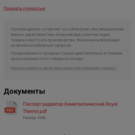
Сверхстойкая 7-этапная NANO-покраска TECNOFIRMA®
Максимальное давление на
Показать полностью
разрыв
65 бар
Гарантирует стойкость к механическим повреждениям
и обеспечивает долговечность покрытия радиатора в
Максимальная температура
теплоносителя
110 ⁰С
помещениях с повышенной влажностью. При
Производитель оставляет за собой право без уведомления
окрашивании используются экологически чистые нано-
Мощность
1608 Вт
менять характеристики, внешний вид, комплектацию
краски AkzoNobel (Нидерланды) и FreiLacke (Германия).
товара и место его производства. Указанная информация
Присоединительный размер
1"
не является публичной офертой.
Предложение по продаже товара действительно в течение
Надежная защита от подделок
срока наличия этого товара на складе.
Фирменный алюминиевый знак на каждом радиаторе
Нашли ошибку в характеристиках или описании товара?
и заводская маркировка каждой секции надежно
защищают радиаторы Royal Thermo от подделок.
Документы
Гарантия 25 лет
Высочайшее качество и надежность радиаторов Royal
Паспорт радиатор биметаллический Royal
Thermo подтверждены фирменной гарантией 25 лет.
Thermo.pdf
Каждый радиатор имеет индивидуальный паспорт и
Размер: 4 МБ
гарантийный талон.
Страховка 65 000 000 рублей