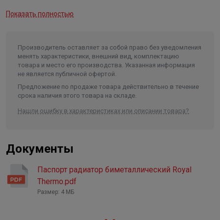
Сверхстойкая 7-этапная NANO-покраска TECNOFIRMA®
Максимальное давление на
Показать полностью
разрыв
65 бар
Гарантирует стойкость к механическим повреждениям
и обеспечивает долговечность покрытия радиатора в
Максимальная температура
теплоносителя
110 ⁰С
помещениях с повышенной влажностью. При
Производитель оставляет за собой право без уведомления
окрашивании используются экологически чистые нано-
Мощность
536 Вт
менять характеристики, внешний вид, комплектацию
краски AkzoNobel (Нидерланды) и FreiLacke (Германия).
товара и место его производства. Указанная информация
Присоединительный размер
1"
не является публичной офертой.
Предложение по продаже товара действительно в течение
Надежная защита от подделок
срока наличия этого товара на складе.
Фирменный алюминиевый знак на каждом радиаторе
Нашли ошибку в характеристиках или описании товара?
и заводская маркировка каждой секции надежно
защищают радиаторы Royal Thermo от подделок.
Документы
Гарантия 25 лет
Высочайшее качество и надежность радиаторов Royal
Паспорт радиатор биметаллический Royal
Thermo подтверждены фирменной гарантией 25 лет.
Thermo.pdf
Каждый радиатор имеет индивидуальный паспорт и
Размер: 4 МБ
гарантийный талон.
Страховка 65 000 000 рублей