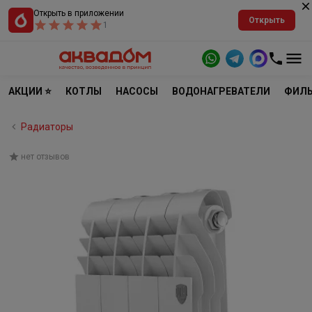
Открыть в приложении
Открыть
1
АКЦИИ ⭐
КОТЛЫ
НАСОСЫ
ВОДОНАГРЕВАТЕЛИ
ФИЛЬ
Радиаторы
нет отзывов