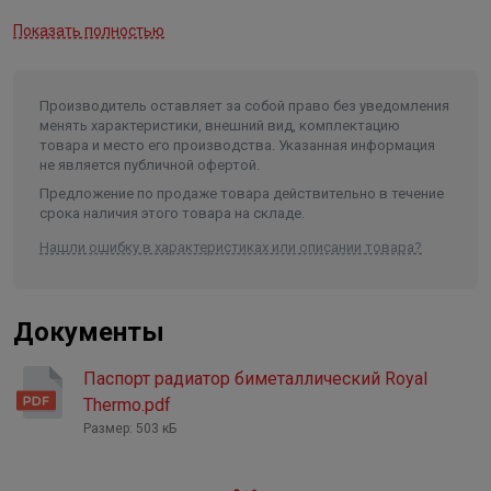
Идеальный дизайн и широкие цветовые возможности
Максимальное давление на
Показать полностью
разрыв
62,5 бар
Уникальный плавный дизайн: Сделан для того, чтобы
Максимальная температура
теплоносителя
135 °C
стать центром внимания в любой комнате.
Производитель оставляет за собой право без уведомления
Мощность
690 Вт
менять характеристики, внешний вид, комплектацию
Простая установка и качество в деталях
товара и место его производства. Указанная информация
Присоединительный размер
1"
не является публичной офертой.
Предложение по продаже товара действительно в течение
Сделайте ваш интерьер не только теплым, но и
срока наличия этого товара на складе.
стильным — с радиатором INFINITY это реально!
Нашли ошибку в характеристиках или описании товара?
Надежность, инновации и эксклюзивный дизайн
объединены в одном — чтобы подарить вам максимум
комфорта и эстетики.
Документы
Паспорт радиатор биметаллический Royal
Thermo.pdf
Размер: 503 кБ