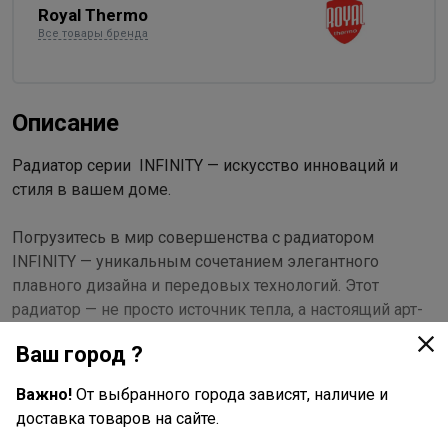
Royal Thermo
Все товары бренда
Описание
Радиатор серии INFINITY — искусство инноваций и
стиля в вашем доме.
Погрузитесь в мир совершенства с радиатором
INFINITY — уникальным сочетанием элегантного
плавного дизайна и передовых технологий. Этот
радиатор — не просто источник тепла, а настоящий арт-
объект, который преобразит ваш интерьер.
Ваш город ?
Абсолютная надежность и долговечность
Важно!
От выбранного города зависят, наличие и
доставка товаров на сайте.
100% настоящий биметалл: Используются полностью