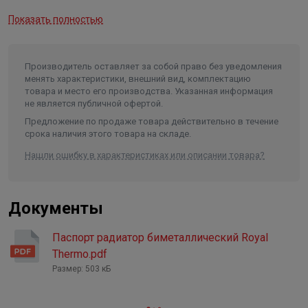
Идеальный дизайн и широкие цветовые возможности
Максимальное давление на
Показать полностью
разрыв
62,5 бар
Уникальный плавный дизайн: Сделан для того, чтобы
Максимальная температура
теплоносителя
135 °C
стать центром внимания в любой комнате.
Производитель оставляет за собой право без уведомления
Мощность
1150 Вт
менять характеристики, внешний вид, комплектацию
Простая установка и качество в деталях
товара и место его производства. Указанная информация
Присоединительный размер
3/4"
не является публичной офертой.
Предложение по продаже товара действительно в течение
Нижнее подключение: в комплекте вентильная вставка
срока наличия этого товара на складе.
M30x1,5, направляющая потока, кран Маевского в цвет
Нашли ошибку в характеристиках или описании товара?
радиатора, гайки с заглушкой в цвет радиатора.
Сделайте ваш интерьер не только теплым, но и
Документы
стильным — с радиатором INFINITY это реально!
Надежность, инновации и эксклюзивный дизайн
Паспорт радиатор биметаллический Royal
объединены в одном — чтобы подарить вам максимум
Thermo.pdf
комфорта и эстетики.
Размер: 503 кБ