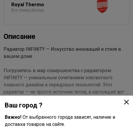
Royal Thermo
Все товары бренда
Описание
Радиатор INFINITY — Искусство инноваций и стиля в
вашем доме
Погрузитесь в мир совершенства с радиатором
INFINITY — уникальным сочетанием элегантного
плавного дизайна и передовых технологий. Этот
радиатор — не просто источник тепла, а настоящий арт-
объект, который преобразит ваш интерьер.
Ваш город ?
Абсолютная надежность и долговечность
Важно!
От выбранного города зависят, наличие и
доставка товаров на сайте.
100% настоящий биметалл: Используются полностью