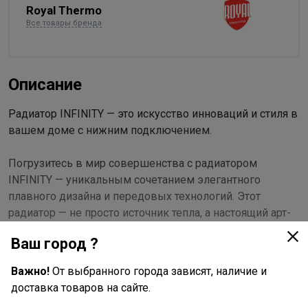
Royal Thermo
Все товары бренда
Описание
Радиатор INFINITY — это искусство инноваций и стиля в
вашем доме с нижним подключением.
Погрузитесь в мир совершенства с радиатором
INFINITY — уникальным сочетанием элегантного
плавного дизайна и передовых технологий. Этот
радиатор — не просто источник тепла, а настоящий арт-
объект, который преобразит ваш интерьер.
Ваш город ?
Абсолютная надежность и долговечность
Важно!
От выбранного города зависят, наличие и
доставка товаров на сайте.
100% настоящий биметалл: Используются полностью