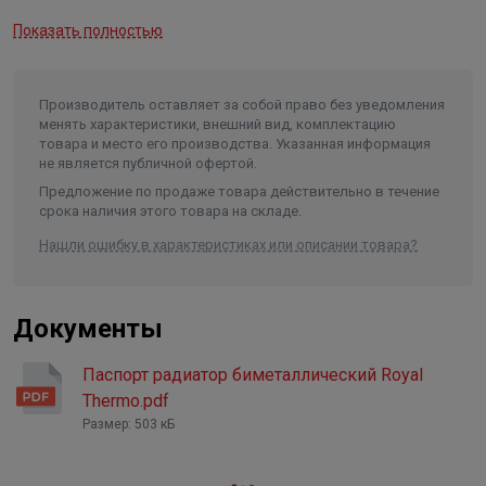
Идеальный дизайн и широкие цветовые возможности
Максимальное давление на
Показать полностью
разрыв
62,5 бар
Уникальный плавный дизайн: Сделан для того, чтобы
Максимальная температура
теплоносителя
135 °C
стать центром внимания в любой комнате.
Производитель оставляет за собой право без уведомления
Мощность
1720 Вт
менять характеристики, внешний вид, комплектацию
Простая установка и качество в деталях.
товара и место его производства. Указанная информация
Присоединительный размер
3/4"
не является публичной офертой.
Предложение по продаже товара действительно в течение
срока наличия этого товара на складе.
Нашли ошибку в характеристиках или описании товара?
Документы
Паспорт радиатор биметаллический Royal
Thermo.pdf
Размер: 503 кБ