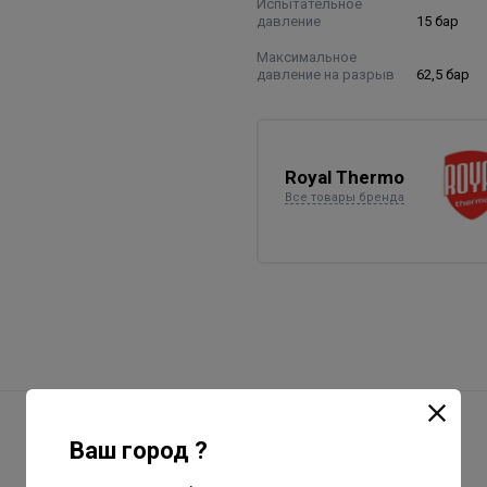
Испытательное
давление
15 бар
Максимальное
давление на разрыв
62,5 бар
Royal Thermo
Все товары бренда
Ваш город ?