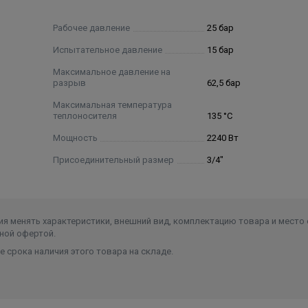
тый звучит лаконично, сдержанно и величественно, напол
Рабочее давление
25 бар
и капеллы Ave Maria Laudi.
Испытательное давление
15 бар
Максимальное давление на
разрыв
62,5 бар
Максимальная температура
TE. Патент №144024
теплоносителя
135 °C
Мощность
2240 Вт
секций с разными углами наклона идеально подчеркивае
ых конвективных окон увеличивает теплоотдачу радиатора 
Присоединительный размер
3/4"
я ABSOLUTBIMETALL ®
я менять характеристики, внешний вид, комплектацию товара и место 
ров гарантирует надежную работу в системах подвержен
ной офертой.
сителями (в том числе антифризами).
 срока наличия этого товара на складе.
Патент №122469
кторе секции увеличивает теплоотдачу радиатора на 5%.