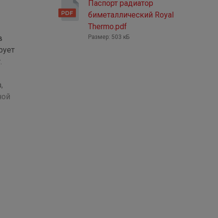
Паспорт радиатор
биметаллический Royal
Thermo.pdf
в
Размер: 503 кБ
рует
.
,
ной
 облику
ьно