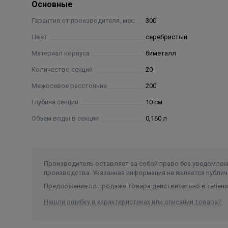
Основные
Мелодия тепла в исполнении PIANOFORTE Серебрис
Гарантия от производителя, мес.
300
пространство божественными и чарующими звукам
Цвет
серебристый
Материал корпуса
биметалл
Особенности модели PianoForte
Количество секций
20
Запатентованный эксклюзивный дизайн PIANOFOR
Межосевое расстояние
200
Глубина секции
10 см
Примененный в конструкции эффект чередования 
индивидуальность владельца и за счет фронтальн
Объем воды в секции
0,160 л
Полностью стальной коллектор нового поколени
Производитель оставляет за собой право без уведомлени
Применение только полностью стальных коллекто
производства. Указанная информация не является публич
гидроударам и с химически агрессивными теплоно
Предложение по продаже товара действительно в течение
Повышенная мощность, технология POWERSHIFT. 
Нашли ошибку в характеристиках или описании товара?
Дополнительное оребрение на вертикальном колле