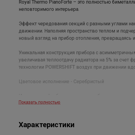
Royal Thermo PianoForte – это полностью биметал
неповторимого интерьера.
Эффект чередования секций с разными углами на
движении. Наполняя пространство теплом и подче
новый взгляд на прибор отопления, превращаясь 
Уникальная конструкция прибора с асимметричны
увеличивая теплоотдачу радиатора на 5% за счет 
технологии POWERSHIFT воздух при движении вдо
Цветовое исполнение - Серебристый
Исполненный в благородном серебряном цвете, д
Показать полностью
Обволакивающий сатиновой мягкостью, глубокий с
прибора элегантность и спокойствие.
Характеристики
Сочетаясь с любыми оттенками существующего ин
впишется в окружающее пространство.