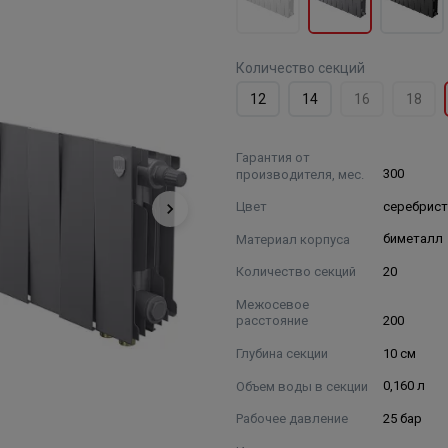
Количество секций
12
14
16
18
Гарантия от
производителя, мес.
300
Цвет
серебрис
Материал корпуса
биметалл
Количество секций
20
Межосевое
расстояние
200
Глубина секции
10 см
Объем воды в секции
0,160 л
Рабочее давление
25 бар