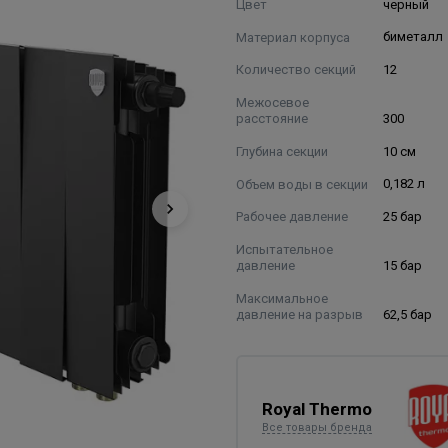
Цвет
черный
Материал корпуса
биметалл
Количество секций
12
Межосевое
расстояние
300
Глубина секции
10 см
Объем воды в секции
0,182 л
Рабочее давление
25 бар
Испытательное
давление
15 бар
Максимальное
давление на разрыв
62,5 бар
Royal Thermo
Все товары бренда