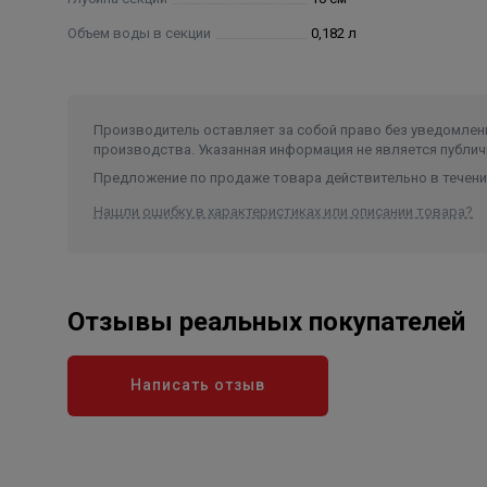
Полностью стальной коллектор нового поколени
Объем воды в секции
0,182 л
Применение только полностью стальных коллекто
гидроударам и с химически агрессивными теплоно
Повышенная мощность, технология POWERSHIFT. 
Производитель оставляет за собой право без уведомлени
производства. Указанная информация не является публич
Дополнительное оребрение на вертикальном колле
Предложение по продаже товара действительно в течение
Oxsilan R 9807 – новое поколение экологически ч
Нашли ошибку в характеристиках или описании товара?
Oxsilan ® 9807 наносится на секцию радиатора пе
покрытия повышает антикоррозийную стойкость и
Отзывы реальных покупателей
Сверхстойкая 7-ми этапная нано покраска TECNO
Написать отзыв
Нанесение экологически чистых нано-красок AkzoN
гарантирует стойкость к механическим поврежден
помещениях с повышенной влажностью.