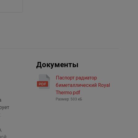
Документы
Паспорт радиатор
биметаллический Royal
Thermo.pdf
в
Размер: 503 кБ
рует
.
,
ной