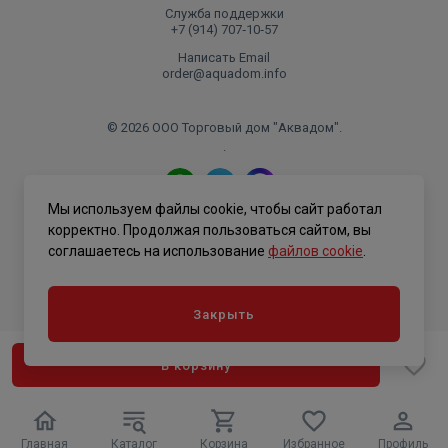
Служба поддержки
+7 (914) 707‑10‑57
Сверхстойкая 7-ми этапная нано покраска
TECNOFIRMA®
Написать Email
order@aquadom.info
Нанесение экологически чистых нано-красок
AkzoNobel (Нидерланды) и FreiLacke (Германия) в семь
© 2026 ООО Торговый дом "Аквадом".
.
этапов, гарантирует стойкость к механическим
повреждениям и обеспечивает долговечность
покрытия радиатора в помещениях с повышенной
Мы используем файлы cookie, чтобы сайт работал
Политика конфиденциальности
влажностью.
корректно. Продолжая пользоваться сайтом, вы
соглашаетесь на использование
файлов cookie
.
Простая установка и качество в деталях
Закрыть
Нижнее подключение: в комплекте вентильная вставка
M30x1,5, направляющая потока, кран Маевского в цвет
В корзину
радиатора, гайки с заглушкой в цвет радиатора.
Надежная защита от подделок
Главная
Каталог
Корзина
Избранное
Профиль