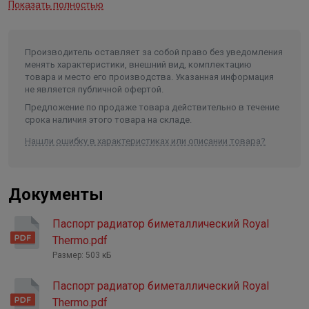
Показать полностью
разрыв
62,5 бар
Мелодия тепла в исполнении PIANOFORTE Серебристый
Максимальная температура
теплоносителя
135 °C
звучит лаконично, сдержанно и величественно,
Производитель оставляет за собой право без уведомления
наполняя пространство божественными и чарующими
Мощность
1380 Вт
менять характеристики, внешний вид, комплектацию
звуками капеллы Ave Maria Laudi.
товара и место его производства. Указанная информация
Присоединительный размер
3/4"
не является публичной офертой.
Предложение по продаже товара действительно в течение
Особенности модели PianoForte
срока наличия этого товара на складе.
Запатентованный эксклюзивный дизайн PIANOFORTE.
Нашли ошибку в характеристиках или описании товара?
Патент №144024
Примененный в конструкции эффект чередования
Документы
секций с разными углами наклона идеально
подчеркивает индивидуальность владельца и за счет
Паспорт радиатор биметаллический Royal
фронтальных конвективных окон увеличивает
Thermo.pdf
теплоотдачу радиатора на 5%.
Размер: 503 кБ
Полностью стальной коллектор нового поколения
ABSOLUTBIMETALL ®
Паспорт радиатор биметаллический Royal
Thermo.pdf