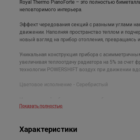
Royal Thermo PianoForte – это полностью биметал
неповторимого интерьера.
Эффект чередования секций с разными углами на
движении. Наполняя пространство теплом и подче
новый взгляд на прибор отопления, превращаясь 
Уникальная конструкция прибора с асимметричны
увеличивая теплоотдачу радиатора на 5% за счет 
технологии POWERSHIFT воздух при движении вдо
Цветовое исполнение - Серебристый
Исполненный в благородном серебряном цвете, д
Показать полностью
Обволакивающий сатиновой мягкостью, глубокий с
прибора элегантность и спокойствие.
Характеристики
Сочетаясь с любыми оттенками существующего ин
впишется в окружающее пространство.