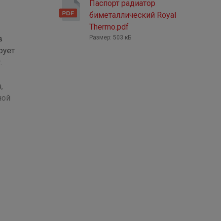
Паспорт радиатор
биметаллический Royal
Thermo.pdf
в
Размер: 503 кБ
рует
.
,
ной
 облику
ьно