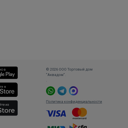
о
© 2026 ООО Торговый дом
"Аквадом".
.
ет
Политика конфиденциальности
щищают