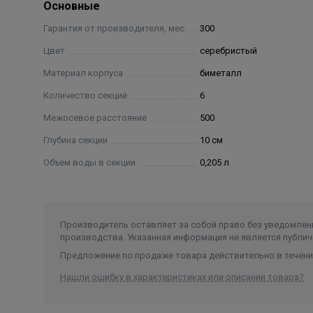
Основные
Мелодия тепла в исполнении PIANOFORTE Серебрис
Гарантия от производителя, мес.
300
пространство божественными и чарующими звукам
Цвет
серебристый
Материал корпуса
биметалл
Особенности модели PianoForte
Запатентованный эксклюзивный дизайн PIANOFOR
Количество секций
6
Межосевое расстояние
500
Примененный в конструкции эффект чередования 
Глубина секции
10 см
индивидуальность владельца и за счет фронтальн
Полностью стальной коллектор нового поколени
Объем воды в секции
0,205 л
Применение только полностью стальных коллекто
гидроударам и с химически агрессивными теплоно
Производитель оставляет за собой право без уведомлени
Повышенная мощность, технология POWERSHIFT. 
производства. Указанная информация не является публич
Предложение по продаже товара действительно в течение
Дополнительное оребрение на вертикальном колле
Нашли ошибку в характеристиках или описании товара?
Oxsilan R 9807 – новое поколение экологически ч