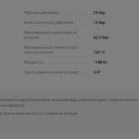
тый звучит лаконично, сдержанно и величественно, напол
Рабочее давление
25 бар
и капеллы Ave Maria Laudi.
Испытательное давление
15 бар
Максимальное давление на
разрыв
62,5 бар
TE. Патент №144024
Максимальная температура
теплоносителя
135 °C
секций с разными углами наклона идеально подчеркивае
Мощность
1188 Вт
ых конвективных окон увеличивает теплоотдачу радиатора 
я ABSOLUTBIMETALL ®
Присоединительный размер
3/4"
ров гарантирует надежную работу в системах подвержен
сителями (в том числе антифризами).
я менять характеристики, внешний вид, комплектацию товара и место 
Патент №122469
ной офертой.
 срока наличия этого товара на складе.
кторе секции увеличивает теплоотдачу радиатора на 5%.
истого покрытия без тяжелых металлов и фосфатов