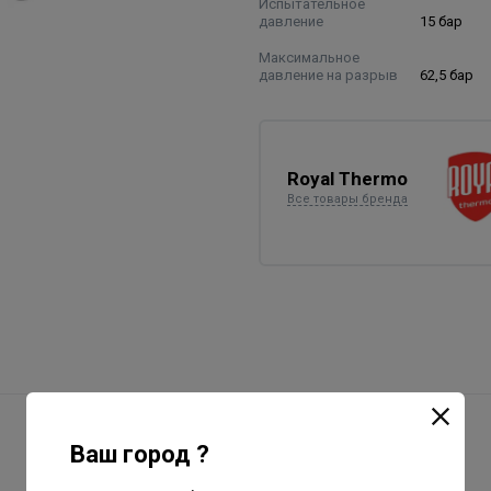
Испытательное
давление
15 бар
Максимальное
давление на разрыв
62,5 бар
Royal Thermo
Все товары бренда
Ваш город ?