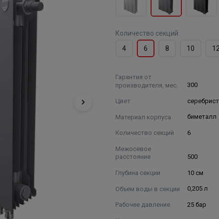
Количество секций
4
6
8
10
1
Гарантия от
производителя, мес.
300
Цвет
серебрис
Материал корпуса
биметалл
Количество секций
6
Межосевое
расстояние
500
Глубина секции
10 см
Объем воды в секции
0,205 л
Рабочее давление
25 бар